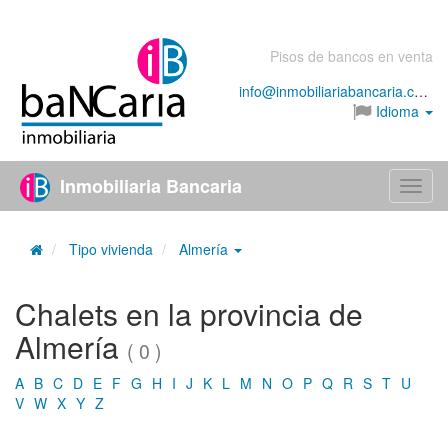
Pisos de bancos en venta
info@inmobiliariabancaria.com
Idioma
Inmobiliaria Bancaria
Menú
Tipo vivienda
Almería
Chalets en la provincia de
Almería
( 0 )
A
B
C
D
E
F
G
H
I
J
K
L
M
N
O
P
Q
R
S
T
U
V
W
X
Y
Z