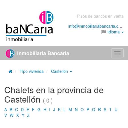
Pisos de bancos en venta
info@inmobiliariabancaria.com
Idioma
Inmobiliaria Bancaria
Menú
Tipo vivienda
Castellón
Chalets en la provincia de
Castellón
( 0 )
A
B
C
D
E
F
G
H
I
J
K
L
M
N
O
P
Q
R
S
T
U
V
W
X
Y
Z