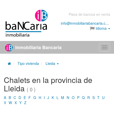
Pisos de bancos en venta
info@inmobiliariabancaria.com
Idioma
Inmobiliaria Bancaria
Menú
Tipo vivienda
Lleida
Chalets en la provincia de
Lleida
( 0 )
A
B
C
D
E
F
G
H
I
J
K
L
M
N
O
P
Q
R
S
T
U
V
W
X
Y
Z