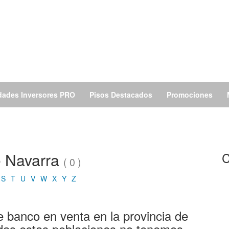
dades Inversores PRO
Pisos Destacados
Promociones
e Navarra
C
( 0 )
S
T
U
V
W
X
Y
Z
banco en venta en la provincia de
das estas poblaciones no tenemos