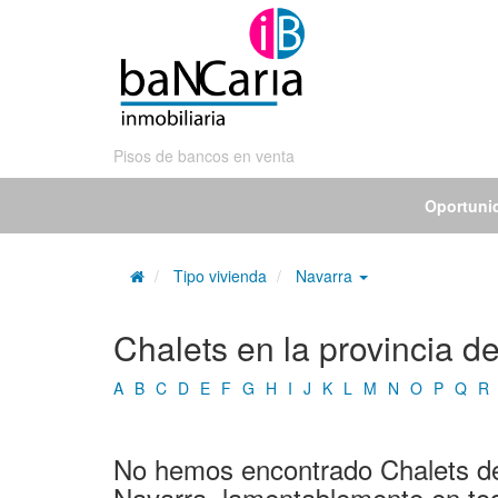
Pisos de bancos en venta
Oportuni
Tipo vivienda
Navarra
Chalets en la provincia d
A
B
C
D
E
F
G
H
I
J
K
L
M
N
O
P
Q
R
No hemos encontrado Chalets de 
Navarra, lamentablemente en to