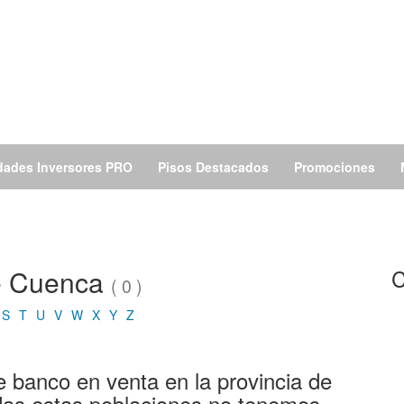
dades Inversores PRO
Pisos Destacados
Promociones
de Cuenca
C
( 0 )
S
T
U
V
W
X
Y
Z
banco en venta en la provincia de
as estas poblaciones no tenemos