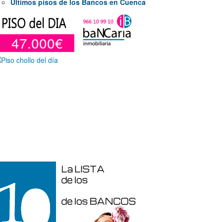
Últimos pisos de los Bancos en Cuenca
47.000€
araje en venta en Benidorm de 24 m²