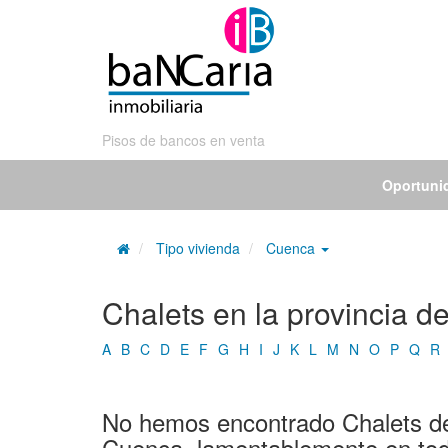
Pisos de bancos en venta
Oportuni
Tipo vivienda
Cuenca
Chalets en la provincia 
A
B
C
D
E
F
G
H
I
J
K
L
M
N
O
P
Q
R
No hemos encontrado Chalets de 
Cuenca, lamentablemente en tod