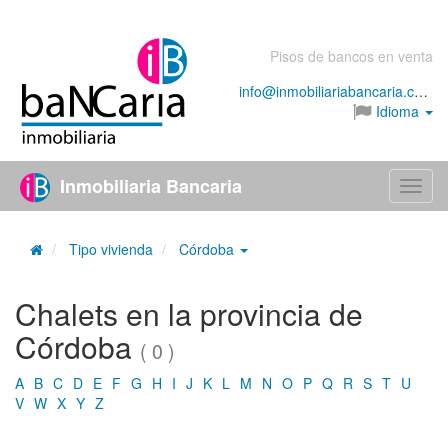
Pisos de bancos en venta
info@inmobiliariabancaria.com
Idioma
Inmobiliaria Bancaria
Menú
Tipo vivienda
Córdoba
Chalets en la provincia de
Córdoba
( 0 )
A
B
C
D
E
F
G
H
I
J
K
L
M
N
O
P
Q
R
S
T
U
V
W
X
Y
Z