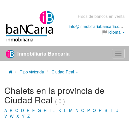
Pisos de bancos en venta
info@inmobiliariabancaria.com
Idioma
Inmobiliaria Bancaria
Menú
Tipo vivienda
Ciudad Real
Chalets en la provincia de
Ciudad Real
( 0 )
A
B
C
D
E
F
G
H
I
J
K
L
M
N
O
P
Q
R
S
T
U
V
W
X
Y
Z