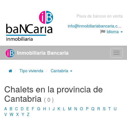
Pisos de bancos en venta
info@inmobiliariabancaria.com
Idioma
Inmobiliaria Bancaria
Menú
Tipo vivienda
Cantabria
Chalets en la provincia de
Cantabria
( 0 )
A
B
C
D
E
F
G
H
I
J
K
L
M
N
O
P
Q
R
S
T
U
V
W
X
Y
Z