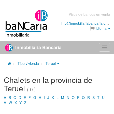
Pisos de bancos en venta
info@inmobiliariabancaria.com
Idioma
Inmobiliaria Bancaria
Menú
Tipo vivienda
Teruel
Chalets en la provincia de
Teruel
( 0 )
A
B
C
D
E
F
G
H
I
J
K
L
M
N
O
P
Q
R
S
T
U
V
W
X
Y
Z