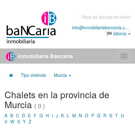
Pisos de bancos en venta
info@inmobiliariabancaria.com
Idioma
Inmobiliaria Bancaria
Menú
Tipo vivienda
Murcia
Chalets en la provincia de
Murcia
( 0 )
A
B
C
D
E
F
G
H
I
J
K
L
M
N
O
P
Q
R
S
T
U
V
W
X
Y
Z