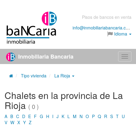
Pisos de bancos en venta
info@inmobiliariabancaria.com
Idioma
Inmobiliaria Bancaria
Menú
Tipo vivienda
La Rioja
Chalets en la provincia de La
Rioja
( 0 )
A
B
C
D
E
F
G
H
I
J
K
L
M
N
O
P
Q
R
S
T
U
V
W
X
Y
Z