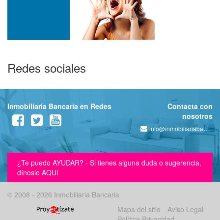
Redes sociales
Inmobiliaria Bancaria en Redes
Contacta con
nosotros
info@inmobiliariabancaria.com
¿Te puedo AYUDAR? - Si tienes alguna duda o sugerencia,
dínoslo AQUí
© 2008 - 2026 Inmobiliaria Bancaria
Mapa del sitio
Aviso Legal
Política Privacidad