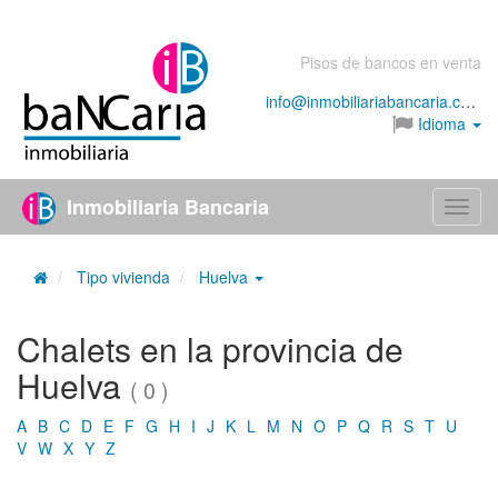
Pisos de bancos en venta
info@inmobiliariabancaria.com
Idioma
Inmobiliaria Bancaria
Menú
Tipo vivienda
Huelva
Chalets en la provincia de
Huelva
( 0 )
A
B
C
D
E
F
G
H
I
J
K
L
M
N
O
P
Q
R
S
T
U
V
W
X
Y
Z