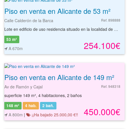
Piso en venta en Alicante de 53 m²
Calle Calderón de la Barca
Ref. 898888
Lote en edificio de uso residencia situado en la localidad de Alicante , provincia de Alicante. El lote está formado por una oficina de 53 m² en entreplanta, un local de 104 m² en planta baja y una plaza de aparcamiento en planta sótano. La oficina se sitúa en el núcleo de la población, teniendo buenos accesos por carretera. También ofrece conexión por transporte público al estar cerca de varias paradas de autobús, de tram y de la estación de tren. En la población podemos encontrar servicios como supermercados, restaurantes, instalaciones deportivas, centros educativos, oficinas bancarias, otros negocios comerciales, etc. Cerca del mercado central y de la plaza de toros. Por todo lo anterior, esta oficina supone una opción interesante para empresas que buscan emplazamiento para empezar su actividad. Podrá conocer las posibilidades reales de estas oficinas y valorar su inversión. Empiece ahora mismo pidiendo más información. Un responsable cercano a usted le atenderá personalmente. Las plazas de garaje tienen una superficie de 25 m2 registrales.
53 m²
254.100€
A 670m
Piso en venta en Alicante de 149 m²
Av de Ramón y Cajal
Ref. 948318
superficie 149 m², 4 habitaciones, 2 baños
148 m²
4 hab.
2
bañ.
450.000€
A 800m
|
¡¡Ha bajado 25.000,00 €!!