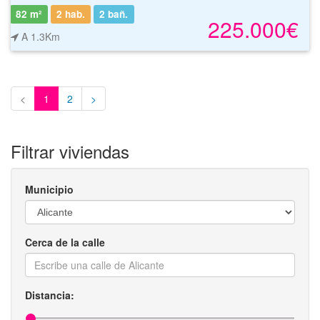
82 m²
2 hab.
2
bañ.
225.000€
A 1.3Km
<
1
2
>
Filtrar viviendas
Municipio
Cerca de la calle
Distancia: