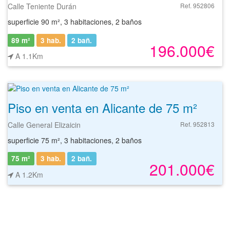
Calle Teniente Durán
Ref. 952806
superficie 90 m², 3 habitaciones, 2 baños
89 m²
3 hab.
2
bañ.
196.000€
A 1.1Km
Piso en venta en Alicante de 75 m²
Calle General Elizaicin
Ref. 952813
superficie 75 m², 3 habitaciones, 2 baños
75 m²
3 hab.
2
bañ.
201.000€
A 1.2Km