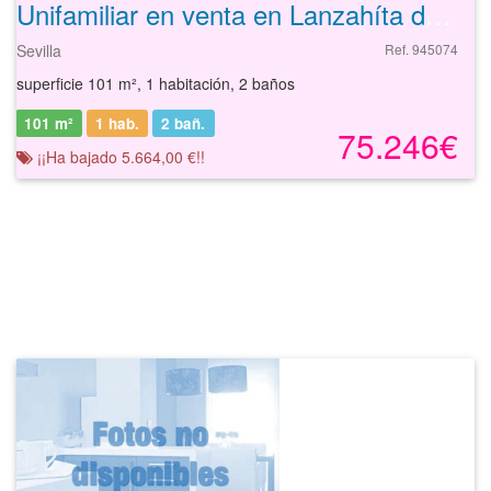
Unifamiliar en venta en Lanzahíta de 101 m²
Sevilla
Ref. 945074
superficie 101 m², 1 habitación, 2 baños
101 m²
1 hab.
2
bañ.
75.246€
¡¡Ha bajado 5.664,00 €!!