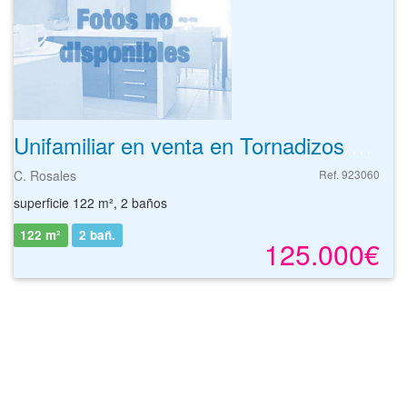
Unifamiliar en venta en Tornadizos De Avila de 122 m²
C. Rosales
Ref. 923060
superficie 122 m², 2 baños
122 m²
2
bañ.
125.000€