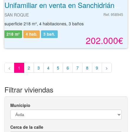
Unifamiliar en venta en Sanchidrián de 218 m²
SAN ROQUE
Ref. 958945
superficie 218 m², 4 habitaciones, 3 baños
218 m²
4 hab.
3
bañ.
202.000€
<
1
2
3
4
5
6
7
8
9
>
Filtrar viviendas
Municipio
Cerca de la calle