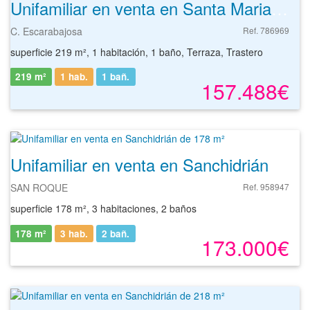
Unifamiliar en venta en Santa Maria Del Tietar de 219 m²
C. Escarabajosa
Ref. 786969
superficie 219 m², 1 habitación, 1 baño, Terraza, Trastero
219 m²
1 hab.
1
bañ.
157.488€
Unifamiliar en venta en Sanchidrián de 178 m²
SAN ROQUE
Ref. 958947
superficie 178 m², 3 habitaciones, 2 baños
178 m²
3 hab.
2
bañ.
173.000€