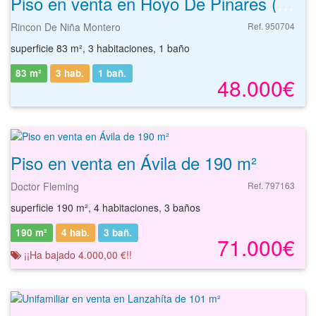
Piso en venta en Hoyo De Pinares (el) de 83 m²
Rincon De Niña Montero
Ref. 950704
superficie 83 m², 3 habitaciones, 1 baño
83 m²
3 hab.
1
bañ.
48.000€
Piso en venta en Ávila de 190 m²
Doctor Fleming
Ref. 797163
superficie 190 m², 4 habitaciones, 3 baños
190 m²
4 hab.
3
bañ.
71.000€
¡¡Ha bajado 4.000,00 €!!