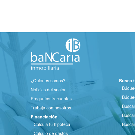
¿Quiénes somos?
Busca t
Búqued
Noticias del sector
Búqued
Preguntas frecuentes
Busca
Trabaja con nosotros
Buscar
Financiación
Calcula tu hipoteca
Buscar
Cálculo de gastos