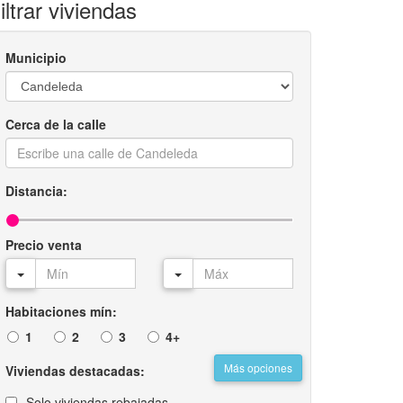
iltrar viviendas
Municipio
Cerca de la calle
Distancia:
Precio venta
Habitaciones mín:
1
2
3
4+
Más opciones
Viviendas destacadas:
Solo viviendas rebajadas