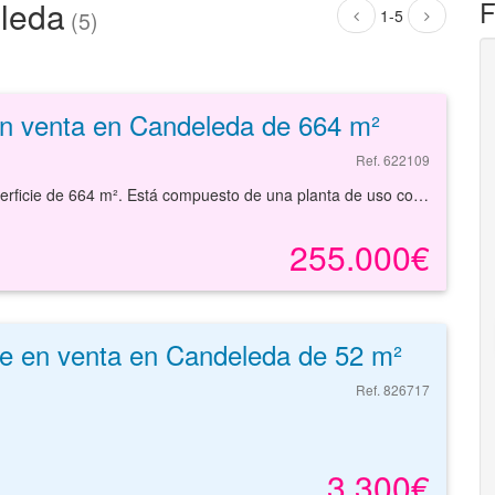
leda
F
1-5
(5)
en venta en Candeleda de 664 m²
Ref. 622109
Edificio residencial en Candeleda. Cuenta con una superficie de 664 m². Está compuesto de una planta de uso comercial y 3 plantas más sobre rasante de residencial. Ubicado en el casco urbano. La empresa informa que el inmueble se encuentra sujeto a gravámenes, cargas y/o limitaciones específicas, cuya gestión, tratamiento y, en su caso, cancelación ,incluida la registral, deberá negociarse con la empresa, por lo que el precio final de venta del inmueble se determinará en función de las obligaciones que asuma cada parte.
255.000€
e en venta en Candeleda de 52 m²
Ref. 826717
3.300€