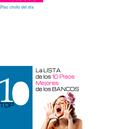
araje en venta en Benidorm de 24 m²