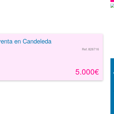
venta en Candeleda
G
Ref. 826716
5.000€