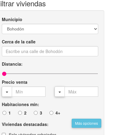
iltrar viviendas
Municipio
Cerca de la calle
Distancia:
Precio venta
Habitaciones mín:
1
2
3
4+
Más opciones
Viviendas destacadas:
Solo viviendas rebajadas