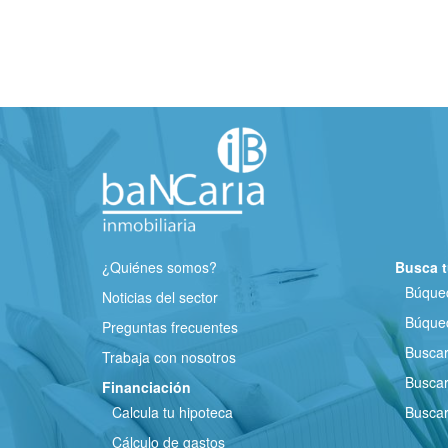
¿Quiénes somos?
Busca t
Búqued
Noticias del sector
Búqued
Preguntas frecuentes
Busca
Trabaja con nosotros
Buscar
Financiación
Calcula tu hipoteca
Buscar
Cálculo de gastos