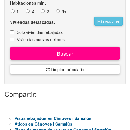
Habitaciones mín:
1
2
3
4+
Más opciones
Viviendas destacadas:
Solo viviendas rebajadas
Viviendas nuevas del mes
Buscar
Limpiar formulario
Compartir:
Pisos rebajados en Cànoves i Samalús
Áticos en Cànoves i Samalús
Pisos de menos de 45.000 en Cànoves i Samalús