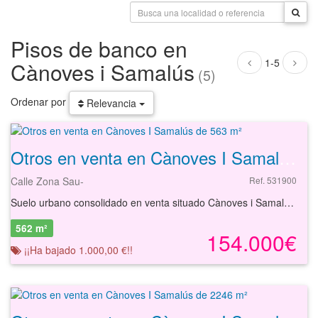
Pisos de banco en
1-5
Cànoves i Samalús
(5)
Ordenar por
Relevancia
Otros en venta en Cànoves I Samalús de 563 m²
Calle Zona Sau-
Ref. 531900
Suelo urbano consolidado en venta situado Cànoves i Samalús, Barcelona. Se trata de 4 fincas registrales dadas de alta en registro como en construcción, sin embargo no llegaron a realizarse las obras, además las 4 fincas se encuentran dentro de un complejo inmobiliario de la cual tienen un coeficiente del 10 % cada una, un total del 40 % del complejo. Cuentan con una superficie total de 991 m², con una edificabilidad máxima permitida desde los 248 m²t. Presentan una nivelación plana y pendiente suave. Se ubican en una zona tranquila, con vistas y a 4 kilómetros de la Garriga. Además, existen unas obras en el interior de las parcelas declaradas en construcción. Con nuestros servicios podrá conocer las posibilidades reales de este suelo y valorar sus posibilidades de inversión. Empiece ahora mismo pidiendo más información. Un responsable cercano a usted le atenderá personalmente.
562 m²
154.000€
¡¡Ha bajado 1.000,00 €!!