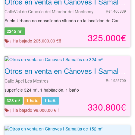
Otros en venta en Cànoves I Samalús de 2246 m²
CalleVial de Conexio del Mirador del Montseny
Ref. 460339
Suelo Urbano no consolidado situado en la localidad de Canoves, en la provincia de Barcelona. Cuenta con una superficie de 2.246 m², permitiendo una edificabilidad de 1349 m². Cercano a la iglesia de Sant Muç de Cànoves. En sus inmediaciones dispone de todo tipo de comercios y servicios necesarios, como restaurantes, bancos, farmacias, equipamiento escolar, deportivo y sanitario, gasolineras y comercios para servicios básicos. El activo está bien comunicado con el resto de la ciudad, cuenta con autobuses con líneas regulares (522) y paradas próximas al solar, también por su ubicación se encuentra situado junto a la carretera BP-5107 entre otras. Podrá conocer las posibilidades reales de estos solares y valorar sus posibilidades de inversión. Empiece ahora mismo pidiendo más información. Un responsable cercano a usted le atenderá personalmente.
2245 m²
325.000€
¡¡Ha bajado 265.000,00 €!!
Otros en venta en Cànoves I Samalús de 324 m²
Calle Apel Les Mestres
Ref. 925700
superficie 324 m², 1 habitación, 1 baño
323 m²
1 hab.
1
bañ.
330.800€
¡¡Ha bajado 96.000,00 €!!