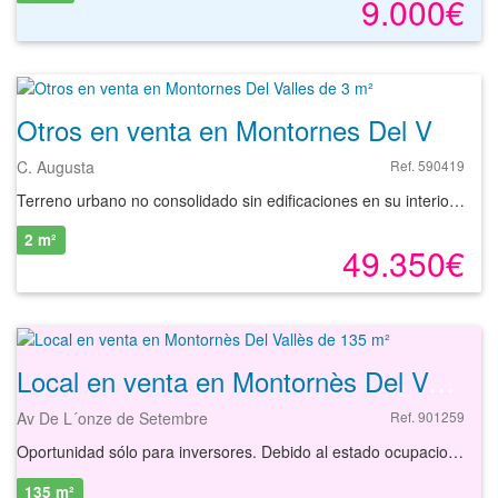
9.000€
Otros en venta en Montornes Del Valles de 3 m²
C. Augusta
Ref. 590419
Terreno urbano no consolidado sin edificaciones en su interior, para un uso mayoritariamente residencial. Ubicado en una zona residencial, próximo a superfícies comerciales y bien comunicado con la carretera BV-5001 y C-33.Suelo que actualmente no es apto para construir por estar condicionado a la ejecución y/o tramitación de algún instrumento de gestión urbanística, no habiendo adquirido la condición de ¿solar¿.
2 m²
49.350€
Local en venta en Montornès Del Vallès de 135 m²
Av De L´onze de Setembre
Ref. 901259
Oportunidad sólo para inversores. Debido al estado ocupacional del activo, no se pueden realizar visitas al mismo. Local en venta de 135 m² situado en Montornés del Valles, Barcelona. En sus inmediaciones dispone de centros de enseñanza, centro de salud, farmacias, supermercados, pequeño comercio y a pocos metros del ayuntamiento. Tiene buen acceso rodado desde las carreteras C-33 y AP-7 y varias paradas de línea de autobús. Con nuestros servicios podrá conocer las posibilidades reales para instalar su negocio en este local y comenzar su actividad cuanto antes. Empiece ahora mismo pidiendo más información. Un responsable cercano a usted le atenderá personalmente.
135 m²