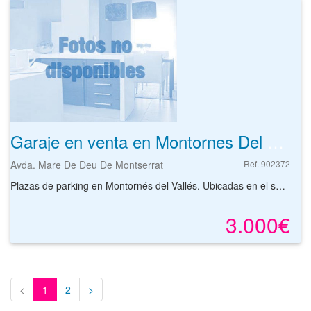
Garaje en venta en Montornes Del Valles
Avda. Mare De Deu De Montserrat
Ref. 902372
Plazas de parking en Montornés del Vallés. Ubicadas en el sótano del edificio con fácil acceso y maniobrabilidad. El edificio está situado en la zona oeste de la localidad, junto a la Avenida de l¿Onze de Setembre. Dispone de muy buenas comunicaciones con las poblaciones de alrededor mediante autopista, autovía y varias carreteras más.
3.000€
<
1
2
>