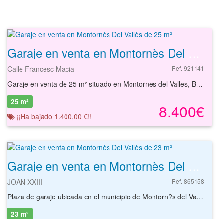
Garaje en venta en Montornès Del Vallès de 25 m²
Calle Francesc Macia
Ref. 921141
Garaje en venta de 25 m² situado en Montornes del Valles, Barcelona. El garaje se sitúa en la planta sótano de un edificio construido en 2007, de fácil acceso desde el exterior y buena maniobrabilidad en el interior. Se encuentra próximo de centros de salud, centros de enseñanza, farmacias, dentistas, parques, alojamientos y restaurantes, además cuenta con diversos servicios locales.. Tiene buen acceso rodado por carretera mediante la BV-5001 y dispone de varias paradas de autobús correspondientes a las líneas 416, 500 y 501. Con nuestros servicios podrá encontrar el garaje que necesita y asegurar su inversión con el mejor de los asesoramientos especializados. Empiece ahora mismo pidiendo más información. Un responsable cercano a usted le atenderá personalmente.
25 m²
8.400€
¡¡Ha bajado 1.400,00 €!!
Garaje en venta en Montornès Del Vallès de 23 m²
JOAN XXIII
Ref. 865158
Plaza de garaje ubicada en el municipio de Montorn?s del Vall?s, en la provincia de Barcelona. Tiene una superficie ?til de 13,34 m2, aproximadamente. Se localiza en pleno n?cleo urbano, que dispone de todos los servicios, tales como, restaurantes, sucursales bancarias, centros educativos, sanitarios y deportivos, gasolineras, supermercados, entre otros. En cuanto a las comunicaciones, las carreteras cercanas a la zona son la AP-7 y BV-5001.
23 m²