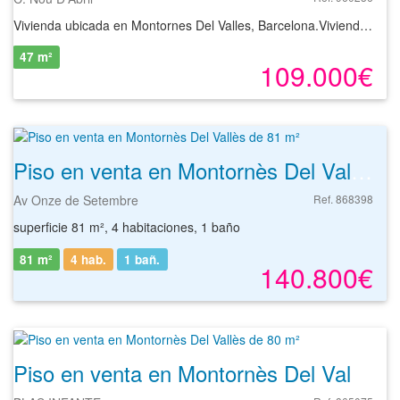
Vivienda ubicada en Montornes Del Valles, Barcelona.Vivienda para quienes quieran vivir en una zona tranquila para aquellos que busquen invertir para arrendamiento con una muy buena rentabilidad.Todo ello, además, con excelentes comunicaciones por transporte público y carreteras.Consulte la disponibilidad de los inmuebles y solicite información sin compromiso.
47 m²
109.000€
Piso en venta en Montornès Del Vallès de 81 m²
Av Onze de Setembre
Ref. 868398
superficie 81 m², 4 habitaciones, 1 baño
81 m²
4 hab.
1
bañ.
140.800€
Piso en venta en Montornès Del Vallès de 80 m²