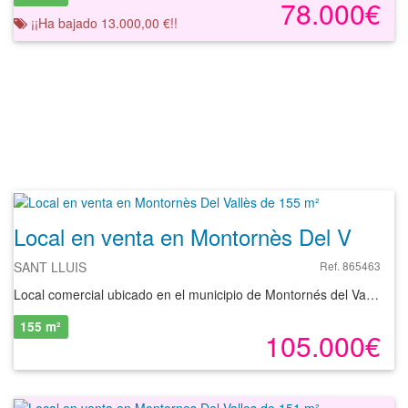
78.000€
¡¡Ha bajado 13.000,00 €!!
Local en venta en Montornès Del Vallès de 155 m²
SANT LLUIS
Ref. 865463
Local comercial ubicado en el municipio de Montornés del Vallés, provincia de Barcelona. El local dispone de fachada con vistas a calle con una superficie aproximada de 155 m², con una sala totalmente diáfana. Montornés del Vallés es una ciudad de aproximadamente 16.000 habitantes, que dispone de todos los servicios esenciales, tales como, supermercados, restaurantes, zonas de ocio, centro de salud, hoteles... Se encuentra perfectamente comunicada por carretera, cercana a AP-7. Con nuestros servicios podrá encontrar el local que necesita y asegurar su inversión con el mejor de los asesoramientos especializados. Empiece ahora mismo pidiendo más información. Un responsable cercano a usted le atenderá personalmente.
155 m²
105.000€