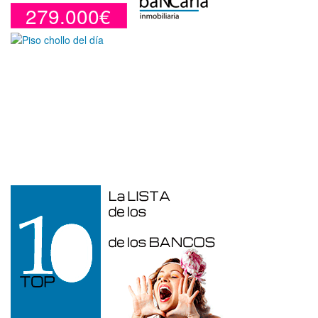
279.000€
Duplex en venta en Torre De La
Horadada de 220 m²