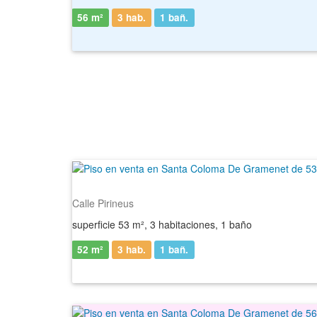
56 m²
3 hab.
1
bañ.
Calle Pirineus
superficie 53 m², 3 habitaciones, 1 baño
52 m²
3 hab.
1
bañ.