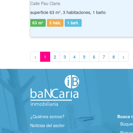
Calle Pau Claris
superficie 63 m², 3 habitaciones, 1 baño
63 m²
3 hab.
1
bañ.
<
1
2
3
4
5
6
7
8
>
¿Quiénes somos?
Busca t
Búqued
Noticias del sector
Búqued