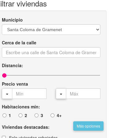
iltrar viviendas
Municipio
Cerca de la calle
Distancia:
Precio venta
Habitaciones mín:
1
2
3
4+
Más opciones
Viviendas destacadas:
Solo viviendas rebajadas