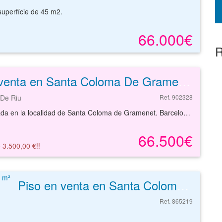
uperfície de 45 m2.
66.000€
R
Piso en venta en Santa Coloma De Gramenet de 72 m²
 De Riu
Ref. 902328
Vivienda ubicada en la localidad de Santa Coloma de Gramenet. Barcelona .Piso exterior de 67 m2 perfectamente distribuido en diferentes estancias y servicios.Municipio que dispone de todos los servicios básicos a su alcance, con oferta comercial (superficies de grandes dimensiones y tiendas de barrio necesarias) y educativa, variedad de servicios de restauración y zonas verdes valoradas en las que poder realizar actividades al aire libre.Vivienda para quienes quieran vivir en una zona tranquila muy bien comunicada como para aquellos que busquen invertir para arrendamiento con una muy buena rentabilidad.Todo ello, además, con excelentes comunicaciones por transporte público (autobús) y carretera.Solicite más información sin ningún tipo de compromiso.
66.500€
 3.500,00 €!!
Piso en venta en Santa Coloma De Gramenet de 56 m²
Ref. 865219