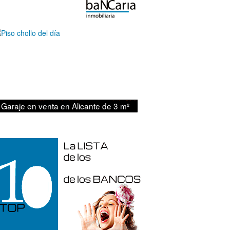
2.900€
Garaje en venta en Alicante de 3 m²