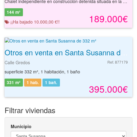
Chalet independiente en construcción detenida situada en la localidad de Santa Sussna, provincia de Barcelona. Construido en 2003, este chalet independiente en construcción detenida, se asienta sobre una parcela de 1004 m² asentado sobre una parcela de 825 m², dispone de una superficie de 144 m² y se distribuye en salón-comedor, cocina, 3 dormitorios, 2 baños, terraza y garaje. La parcela no edificada se destina a zonas ajardinadas. La vivienda se localiza a las afueras del municipio, comunicada mediante el acceso viari N-II y la estación del tren próximos. La localidad está dotada de equipamiento variado, restaurantes, supermercado, cajero automático, la playa, etc. Con nuestros servicios podrá conocer las posibilidades reales del activo y valorar sus posibilidades de inversión. Empiece ahora mismo pidiendo más información. Un responsable cercano a usted le atenderá personalmente.
144 m²
189.000€
¡¡Ha bajado 10.000,00 €!!
Otros en venta en Santa Susanna de 332 m²
Calle Gredos
Ref. 877179
superficie 332 m², 1 habitación, 1 baño
331 m²
1 hab.
1
bañ.
395.000€
Filtrar viviendas
Municipio