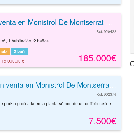
Piso en venta en Monistrol De Montserrat de 124 m²
r
Ref. 920422
 m², 1 habitación, 2 baños
hab.
2
bañ.
185.000€
 15.000,00 €!!
C
Garaje en venta en Monistrol De Montserrat de 41 m²
Ref. 902376
Amplia plaza de parking ubicada en la planta sótano de un edificio residencial. Dispone de buen acceso mediante rampa, acceso peatonal mediante escaleras y espacio para la realización de maniobrasUbicada al sur del centro urbano de Monistrol de Montserrat, próxima a la estación de ferrocarriles.Con muy buena comunicación mediante carretera que conectan con poblaciones colindantes.Solicite más información sin ningún tipo de compromiso.
7.500€