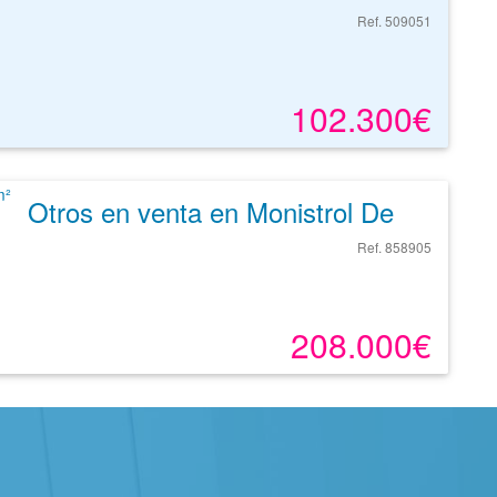
Ref. 509051
102.300€
Otros en venta en Monistrol De Montserrat de 784 m²
Ref. 858905
208.000€