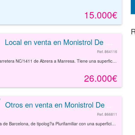
15.000€
R
Local en venta en Monistrol De Montserrat de 71 m²
Ref. 864116
Local comercial situado en planta baja, situado en la carretera NC/1411 de Abrera a Manresa. Tiene una superficie de 71 metros cuadrados. Monistrol de Montserrat es un municipio pequeño a medio camino entre Barcelona capital y Manresa.Bien comunicado por carretera y transporte público.
26.000€
Otros en venta en Monistrol De Montserrat de 69 m²
Ref. 866811
Solar Residencial en Monistrol De Montserrat, provincia de Barcelona, de tipolog?a Plurifamiliar con una superficie de 109 m?, con edificabilidad estimada de 222,65 m? y un n?mero estimado de 4 unidades a edificar. El % de propiedad que se posee en la finca registral es del 100 %. Existe una edificaci?n de 255m2 susceptible de demolici?n. Las fincas registrales corresponden a la divisi?n horizontal sin mataerializar de 4 viviendas en edificio residencial plurifamiliar, compuesto de Pb+3pp destinado a viviendas. Normas Subsidiarias de Monistrol, aprovaci?n definitiva el 17/01/2001.