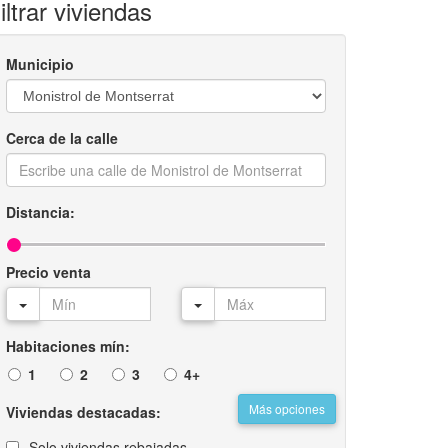
iltrar viviendas
Municipio
Cerca de la calle
Distancia:
Precio venta
Habitaciones mín:
1
2
3
4+
Más opciones
Viviendas destacadas:
Solo viviendas rebajadas