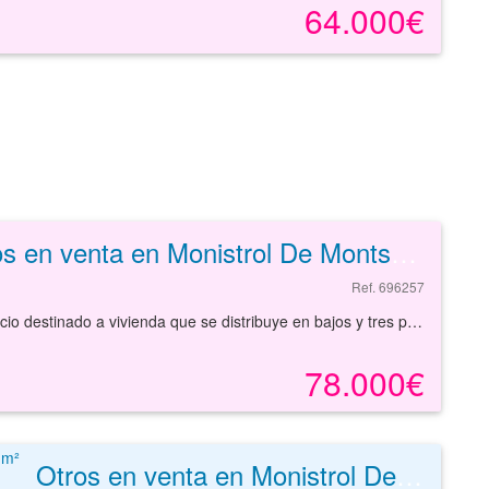
64.000€
Otros en venta en Monistrol De Montserrat
Ref. 696257
Promoción de edificio en Monistrol de Montserrat. Edificio destinado a vivienda que se distribuye en bajos y tres plantas altas. Situado en una zona céntrica, a 160 metros del ayuntamiento de la localidad y con oferta comercial en sus proximidades. Bien comunicado con la carretera C-55.
78.000€
Otros en venta en Monistrol De Montserrat de 1101 m²