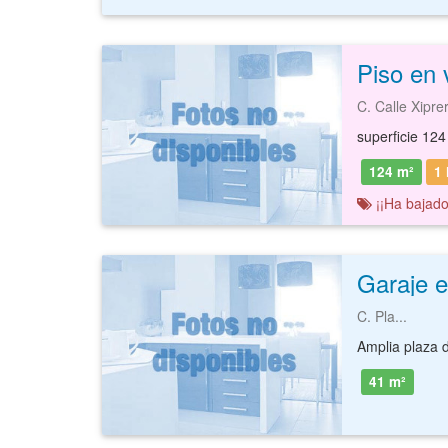
C. Calle Xipre
superficie 124
124 m²
1 
¡¡Ha bajado
C. Pla...
41 m²