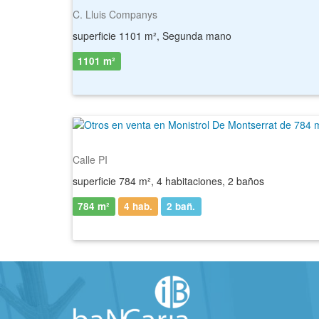
C. Lluis Companys
superficie 1101 m², Segunda mano
1101 m²
Calle PI
superficie 784 m², 4 habitaciones, 2 baños
784 m²
4 hab.
2
bañ.