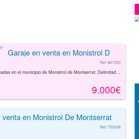
Garaje en venta en Monistrol De Montserrat de 13 m²
Ref. 867250
Plaza de aparcamiento de 15,20m², se encuentran situadas en el municipio de Monistrol de Montserrat. Delimitado por la calle Sant Jeroni. Posee acceso directo a la Finca en las que está ubicada mediante acceso escalera y rampa.Las viviendas del entorno corresponden a edificios de reciente construcción, teniendo el barrio carácter urbano consolidado. Entorno con equipamientos completos: médico-sanitario, docente,comercial, zonas verdes y deportivas.Está situado cerca de una vía de comunicación importante, y dispone de servicio de autobús cercanos.Comunicaciones completas con el resto de la provincia por carreteras y autopistas, servicios de autobuses interurbanos. Buenas comunicaciones con el resto de la ciudad, con paradas próximas de autobuses y taxis.
9.000€
Otros en venta en Monistrol De Montserrat de 140 m²
Ref. 753036