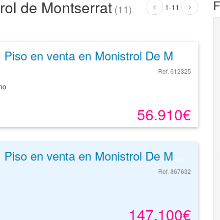
rol de Montserrat
F
1-11
(11)
Piso en venta en Monistrol De Montserrat de 81 m²
Ref. 612325
no
56.910€
Piso en venta en Monistrol De Montserrat de 87 m²
Ref. 867632
147.100€