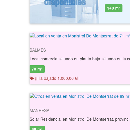
140 m²
BALMES
70 m²
¡¡Ha bajado 1.000,00 €!!
MANRESA
68 m²