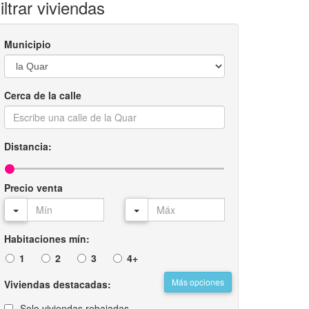
iltrar viviendas
Municipio
Cerca de la calle
Distancia:
Precio venta
Habitaciones mín:
1
2
3
4+
Más opciones
Viviendas destacadas:
Solo viviendas rebajadas