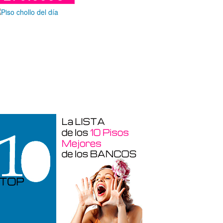
Duplex en venta en Torre De La
Horadada de 220 m²