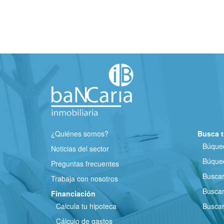
¿Quiénes somos?
Busca t
Búqued
Noticias del sector
Búqued
Preguntas frecuentes
Busca
Trabaja con nosotros
Buscar
Financiación
Calcula tu hipoteca
Buscar
Cálculo de gastos