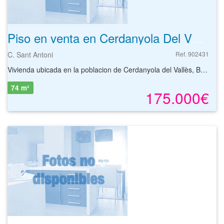
Piso en venta en Cerdanyola Del Valles de 74 m²
C. Sant Antoni
Ref. 902431
Vivienda ubicada en la poblacion de Cerdanyola del Vallès, Barcelona.Municipio que dispone de todos los servicios básicos a su alcance, con oferta comercial y educativa como Instituto Banús, variedad de servicios de restauración y zonas verdes valoradas en las que poder realizar actividades al aire libre como Parque Cordellas.Vivienda para quienes quieran vivir en una zona muy bien comunicada como para aquellos que busquen invertir para arrendamiento con una muy buena rentabilidad.Todo ello, además, con excelentes comunicaciones por transporte público y Estación de tren Cerdanyola del Vallés.Consulte la disponibilidad de los inmuebles y solicite información sin compromiso.
74 m²
175.000€