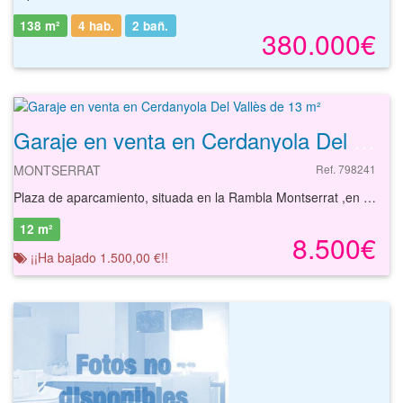
138 m²
4 hab.
2
bañ.
380.000€
Garaje en venta en Cerdanyola Del Vallès de 13 m²
MONTSERRAT
Ref. 798241
Plaza de aparcamiento, situada en la Rambla Montserrat ,en el municipio de Cerdanyola del Valles, a 14 kms de Barcelona. Posee acceso directo a la Finca en las que est? ubicada mediante acceso escalera y rampa.Las viviendas del entorno corresponden a edificios plurifamiliares, teniendo el barrio car?cter urbano consolidado. Entorno con equipamientos completos, est? situado en zona con f?cil acceso desde cualquier lugar: Dispone de cuatro estaciones de tren, dos de Ferrocarriles Catalanes y dos de Renfe. Por su territorio pasan 12 l?neas de autob?s interurbano. En coche se llega desde la autopista europea AP-7, C-58 y las carreteras N-150, de Barcelona a Terrassa, y BV-1415, de Barcelona a Cerdanyola por Horta. Tambi?n pasa la B-30, v?a transversal y de circunvalaci?n de Barcelona, alrededor de la cual se configura el eje econ?mico de la B- 30.
12 m²
8.500€
¡¡Ha bajado 1.500,00 €!!