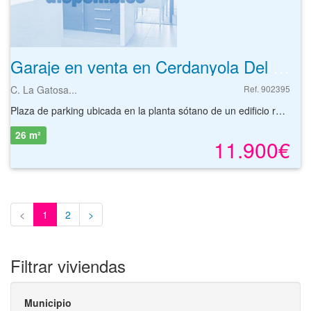
Garaje en venta en Cerdanyola Del Valles de 26 m²
C. La Gatosa...
Ref. 902395
Plaza de parking ubicada en la planta sótano de un edificio residencial. Dispone de buen acceso mediante rampa, acceso peatonal mediante escaleras y ascensor y espacio para la realización de maniobrasUbicada en la zona de Canaletes al sur del centro urbano de Cerdanyola del Valles, muy cerca del Juzgado de Primera Instància i Instrucció Nº 6 y del centro de Salud. Cuenta con fácil acceso a la N-150 y C-58.Solicite más información sin ningún tipo de compromiso.
26 m²
11.900€
<
1
2
>
Filtrar viviendas
Municipio