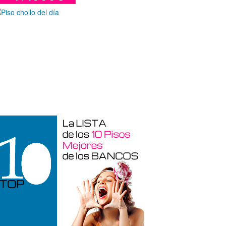
araje en venta en Benidorm de 24 m²