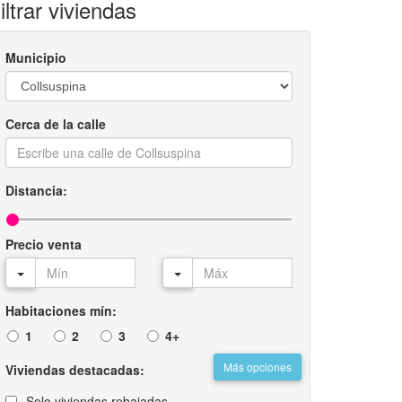
iltrar viviendas
Municipio
Cerca de la calle
Distancia:
Precio venta
Habitaciones mín:
1
2
3
4+
Más opciones
Viviendas destacadas:
Solo viviendas rebajadas