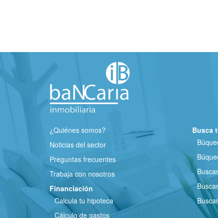
¿Quiénes somos?
Busca t
Búqued
Noticias del sector
Búqued
Preguntas frecuentes
Busca
Trabaja con nosotros
Buscar
Financiación
Calcula tu hipoteca
Buscar
Cálculo de gastos