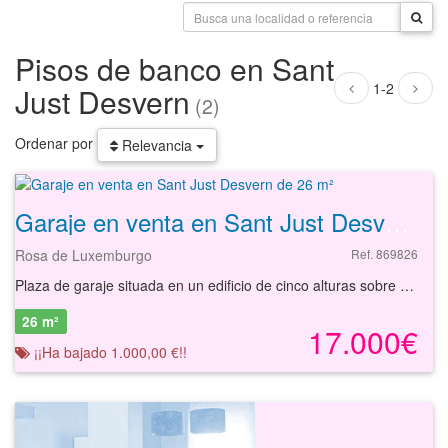
Pisos de banco en Sant
1-2
Just Desvern
(2)
Ordenar por
Relevancia
Garaje en venta en Sant Just Desvern de 26 m²
Rosa de Luxemburgo
Ref. 869826
Plaza de garaje situada en un edificio de cinco alturas sobre rasante y dos alturas bajo rasante, que fue construido en el a?o 2017. Con ascensor. La plaza de garaje esta ubicado en la localidad de Sant Just Desvern, en la provincia de Barcelona.
26 m²
17.000€
¡¡Ha bajado 1.000,00 €!!