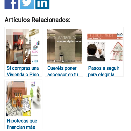
Artículos Relacionados:
Si compras una
Queréis poner
Pasos a seguir
Vivienda o Piso
ascensor en tu
para elegir la
del Banco y la
edificio pero
mejor Vivienda
destinas a
algún vecino se
de los Bancos
alquiler te dará
opone: ¿qué
un 4´6%
hacer?
Hipotecas que
financian más