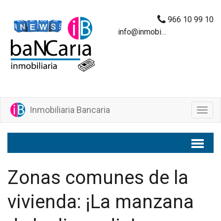
966 10 99 10
info@inmobiliariabancaria.com
Inmobiliaria Bancaria
M
e
n
ú
Zonas comunes de la
vivienda: ¡La manzana