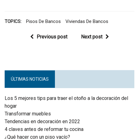
del 80% de la
vivienda y
superan los 30
TOPICS:
Pisos De Bancos
Viviendas De Bancos
años
Previous post
Next post
ÚLTIMAS NOTICIAS
Los 5 mejores tips para traer el otoño a la decoración del
hogar
Transformar muebles
Tendencias en decoración en 2022
4 claves antes de reformar tu cocina
¿Qué hacer con un piso vacío?