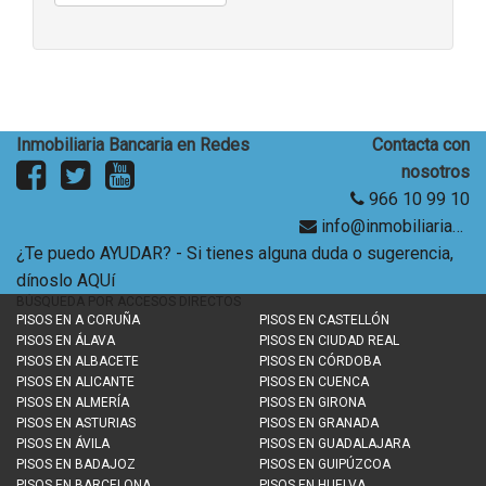
Inmobiliaria Bancaria en Redes
Contacta con
nosotros
966 10 99 10
info@inmobiliariabancaria.com
¿Te puedo AYUDAR? - Si tienes alguna duda o sugerencia,
dínoslo AQUí
BÚSQUEDA POR ACCESOS DIRECTOS
PISOS EN
A CORUÑA
PISOS EN
CASTELLÓN
PISOS EN
ÁLAVA
PISOS EN
CIUDAD REAL
PISOS EN
ALBACETE
PISOS EN
CÓRDOBA
PISOS EN
ALICANTE
PISOS EN
CUENCA
PISOS EN
ALMERÍA
PISOS EN
GIRONA
PISOS EN
ASTURIAS
PISOS EN
GRANADA
PISOS EN
ÁVILA
PISOS EN
GUADALAJARA
PISOS EN
BADAJOZ
PISOS EN
GUIPÚZCOA
PISOS EN
BARCELONA
PISOS EN
HUELVA