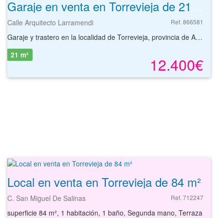
Garaje en venta en Torrevieja de 21 m²
Calle Arquitecto Larramendi
Ref. 866581
Garaje y trastero en la localidad de Torrevieja, provincia de Alicante. Se sitúan en la planta sótano de edificio residencial. El garaje tiene una superficie de 21 m² y el trastero de 90 m². El garaje comunitario ofrece portón con apertura a distancia, fácil acceso y maniobrabilidad. Se localiza en zona próxima a la Cala del Palangre y en sus inmediaciones dispone de todo tipo de servicios y equipamientos. Con nuestros servicios podrá conocer las posibilidades reales de estas plazas de garaje y valorar sus posibilidades de inversión. Empiece ahora mismo pidiendo más información. Un responsable cercano a usted le atenderá personalmente.
21 m²
12.400€
Local en venta en Torrevieja de 84 m²
C. San Miguel De Salinas
Ref. 712247
superficie 84 m², 1 habitación, 1 baño, Segunda mano, Terraza