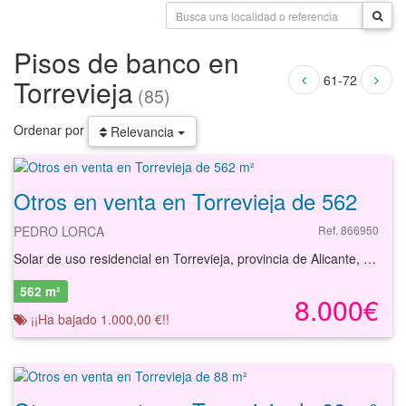
Pisos de banco en
61-72
Torrevieja
(85)
Ordenar por
Relevancia
Otros en venta en Torrevieja de 562 m²
PEDRO LORCA
Ref. 866950
Solar de uso residencial en Torrevieja, provincia de Alicante, de tipología plurifamiliar con una superficie de 562 m², con edificabilidad estimada de 1.482 m² y un número estimado de 15 unidades a edificar. El % de propiedad que se posee en la finca registral es del 2,29 %. La edificacion preexistente se encuentra demolida. Zona residencial para uso de segunda vivienda. Tipologia general de edificios plurifamiliares entre medianeras. Parcela de morfologia rectangular y topografia plana. Clasificacion urbanística suelo urbano con calificación CU-1 y altura máxima de 4 plantas, PB+II+atico. En la nota simple registral se define la vivienda preexistente. Se estima que puede desarrollarse una promoción de 15 viviendas y 98 m²c aproximadamente, incluyendo zonas comunes, más un sótano para dotación de plazas de garaje.
562 m²
8.000€
¡¡Ha bajado 1.000,00 €!!