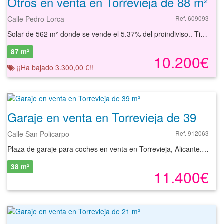
Otros en venta en Torrevieja de 88 m²
Calle Pedro Lorca
Ref. 609093
Solar de 562 m² donde se vende el 5.37% del proindiviso.. Tiene como uso principal el residencial. Es compatible con el uso comercial. Altura máxima PB + 3, parcela mínima 70 m2, fondo máximo en PB no limitado y 22 m en plantas altas. Cuenta con todas las infraestructuras básicas necesarias (alumbrado, suministro de agua, suministro de electricidad, viales, acerado, etc.). En sus inmediaciones dispone de todo tipo de comercios y servicios necesarios. Se encuentra junto a la plaza de Oriente, a tan solo 250 metros de la playa. Podrá conocer las posibilidades reales de este solar y valorar sus posibilidades de inversión. Empiece ahora mismo pidiendo más información. Un responsable cercano a usted le atenderá personalmente.
87 m²
10.200€
¡¡Ha bajado 3.300,00 €!!
Garaje en venta en Torrevieja de 39 m²
Calle San Policarpo
Ref. 912063
Plaza de garaje para coches en venta en Torrevieja, Alicante. Se trata de una plaza de aparcamiento con una superficie de 10 m² situada en la planta sótano del edificio. Cuenta con amplias zonas de rodadura por lo que ofrece buena maniobrabilidad. El edificio se encuentra en el núcleo urbano de Torrevieja, a pocos minutos del centro de la ciudad. La ubicación es ideal, ya que está bien conectada por las principales vías de acceso, como la N-332 y la autovía AP-7, lo que facilita el desplazamiento hacia otras localidades de la provincia. Además, el transporte público está muy bien cubierto, con varias líneas de autobuses que comunican la zona con el centro de Torrevieja y las áreas cercanas. Torrevieja es una ciudad que cuenta con una amplia gama de servicios, como supermercados, restaurantes, centros educativos, instalaciones deportivas y oficinas bancarias. También está cerca de importantes puntos de interés, como las playas de la ciudad (Playa del Cura y Playa de los Náufragos), el puerto deportivo, y el Parque de las naciones. Además, el Hospital Universitario de Torrevieja se encuentra a pocos minutos, lo que asegura la comodidad y accesibilidad para los residentes. Con nuestros servicios podrá encontrar la plaza de garaje que necesita y asegurar su inversión con el mejor de los asesoramientos especializados. Empiece ahora mismo pidiendo más información. Un responsable cercano a usted le atenderá personalmente.
38 m²
11.400€