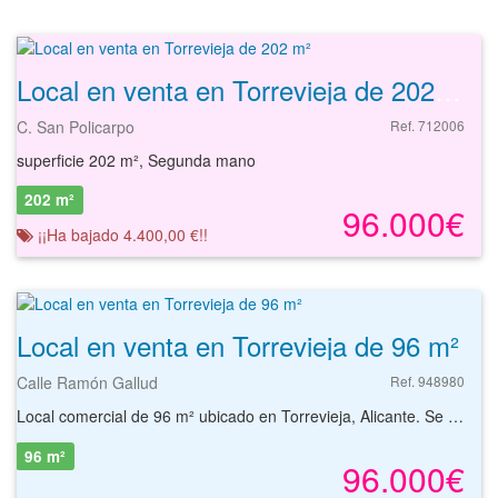
Local en venta en Torrevieja de 202 m²
C. San Policarpo
Ref. 712006
superficie 202 m², Segunda mano
202 m²
96.000€
¡¡Ha bajado 4.400,00 €!!
Local en venta en Torrevieja de 96 m²
Calle Ramón Gallud
Ref. 948980
Local comercial de 96 m² ubicado en Torrevieja, Alicante. Se trata de un local distribuido en varias dependencias, con acceso directo desde la calle, lo que facilita la entrada y salida de clientes y proveedores, ideal para desarrollar cualquier tipo de actividad comercial gracias a su excelente visibilidad y tránsito peatonal. El local se sitúa en el núcleo urbano de Torrevieja, concretamente en la calle Ramón Gallud, una de las arterias principales de la ciudad, conocida por su actividad comercial y cercanía a puntos emblemáticos como el Paseo Marítimo Juan Aparicio y la Plaza de la Constitución. Dispone de buenos accesos por carretera, destacando la proximidad a la N-332, que conecta rápidamente con las principales salidas hacia la AP-7 y otras localidades de la Costa Blanca. En cuanto a comunicaciones públicas, la zona cuenta con varias líneas de autobús urbano (como las líneas A y B), con paradas próximas que enlazan con diferentes barrios de Torrevieja y el Hospital Universitario. Además, la estación de autobuses de Torrevieja se encuentra a menos de 10 minutos a pie, ofreciendo conexiones interurbanas con Alicante, Murcia y otras ciudades cercanas. El aeropuerto internacional de Alicante-Elche se sitúa a unos 45 minutos en coche, facilitando la movilidad nacional e internacional. En el entorno inmediato del local encontramos una amplia oferta de servicios: supermercados, restaurantes, cafeterías, farmacias, centros educativos, oficinas bancarias y una variada oferta de comercios minoristas. Destacan la cercanía al Centro de Salud La Loma, el Hospital Universitario de Torrevieja a menos de 10 minutos en coche, así como espacios de ocio como el Centro Comercial Habaneras y el Parque de las Naciones. La playa del Cura, una de las más conocidas de Torrevieja, se encuentra a escasos minutos andando, lo que incrementa el flujo de potenciales clientes durante todo el año. El local presenta un aspecto general versátil y funcional, con una estructura que permite adaptarlo fácilmente a diferentes necesidades comerciales, ya sea para tienda, oficina, despacho profesional o cualquier otro negocio. La fachada a pie de calle y la amplitud de sus estancias proporcionan luminosidad y posibilidades de personalización. Con nuestros servicios podrá encontrar el local comercial que necesita y asegurar su inversión con el mejor de los asesoramientos especializados. Empiece ahora mismo pidiendo más información. Un responsable cercano a usted le atenderá personalmente.
96 m²
96.000€