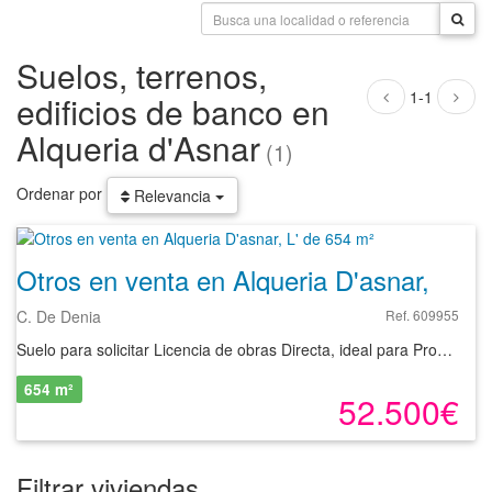
Suelos, terrenos,
1-1
edificios de banco en
Alqueria d'Asnar
(1)
Ordenar por
Relevancia
Otros en venta en Alqueria D'asnar, L' de 654 m²
C. De Denia
Ref. 609955
Suelo para solicitar Licencia de obras Directa, ideal para Promotores /ConstructoresLa promoción a realizar es la de cuatro viviendas unifamiliares adosadas con una superficie media por vivienda 200 m2.CALIFICACIÓN URBANÍSTICA Y EDIFICABILIDADUSO CARACTERÍSTICO. Unifamiliar Adosado.USOS PROHIBIDOS. Los no autorizados y/o compatiblesALTURA MÁXIMA. 2 Plantas , 7.90 MTSRETRANQUEOS. No tiene.APROVECHAMIENTO. 100%SUPERFICIE TOTAL CONSTRUIBLE S/PLANEAMIENTO. 900 M2TPor supuesto también es compatible con una vivienda Unifamiliar con parcela privada. Hágase su vivienda.
654 m²
52.500€
Filtrar viviendas