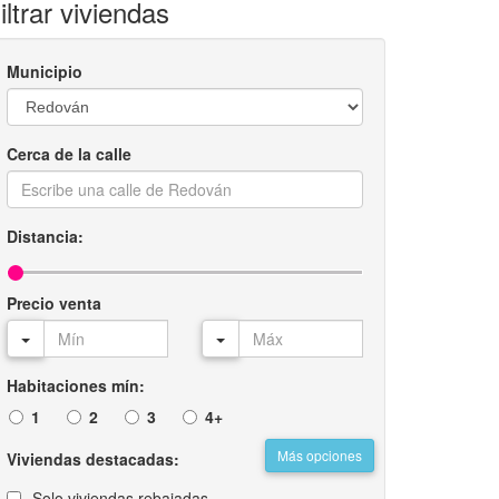
iltrar viviendas
Municipio
Cerca de la calle
Distancia:
Precio venta
Habitaciones mín:
1
2
3
4+
Más opciones
Viviendas destacadas:
Solo viviendas rebajadas