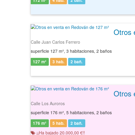
172 m²
4 hab.
2
bañ.
Otros 
Calle Juan Carlos Ferrero
superficie 127 m², 3 habitaciones, 2 baños
127 m²
3 hab.
2
bañ.
Otros 
Calle Los Auroros
superficie 176 m², 5 habitaciones, 2 baños
176 m²
5 hab.
2
bañ.
¡¡Ha bajado 20.000,00 €!!