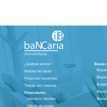
¿Quiénes somos?
Busca t
Búqued
Noticias del sector
Búqued
Preguntas frecuentes
Busca
Trabaja con nosotros
Buscar
Financiación
Calcula tu hipoteca
Buscar
Cálculo de gastos