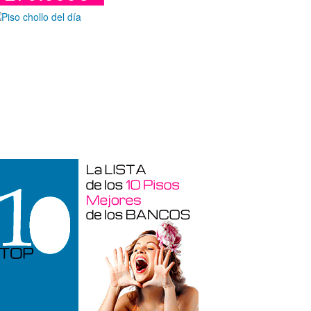
Duplex en venta en Torre De La
Horadada de 220 m²