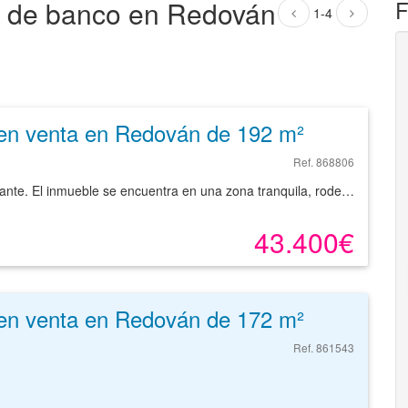
os de banco en Redován
F
1-4
en venta en Redován de 192 m²
Ref. 868806
Vivienda en el municipio de Redován, provincia de Alicante. El inmueble se encuentra en una zona tranquila, rodeado por viviendas residenciales de similares características. Cuenta con fácil acceso a la carretera y otros nudos de comunicación. Cercano a establecimientos y comercios de la zona.
43.400€
en venta en Redován de 172 m²
Ref. 861543