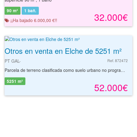
90 m²
1
bañ.
32.000€
¡¡Ha bajado 6.000,00 €!!
Otros en venta en Elche de 5251 m²
PT GAL-
Ref. 872472
Parcela de terreno clasificada como suelo urbano no programado con una superficie de 5251 m² situada en la localidad de Elche, provincia de Alicante. La finca de uso residencial para casa adosada o pareada dispone de una superficie de 5251 m² y una edificabilidad de 204 m²t. Parcela de geometría irregular y topografía sensiblemente llana, con vegetación erial y arbustiva. La finca se ubica en el extrarradio del casco urbano del municipio. Las comunicaciones son buenas, con varios accesos viarios cerca, AP-7, CV-8615, N-340 y CV-86 entre otros y con la estación del tren a pocos minutos. La zona dispone de equipamiento variado, centro de salud, restaurantes, farmacias, supermercados, colegios, centro comercial, etc. Con nuestros servicios podrá conocer las posibilidades reales de este suelo y valorar sus posibilidades de inversión. Empiece ahora mismo pidiendo más información. Un responsable cercano a usted le atenderá personalmente.
5251 m²
52.000€