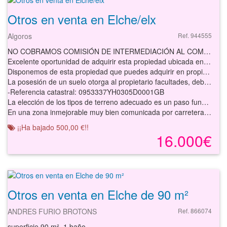
Otros en venta en Elche/elx
Algoros
Ref. 944555
NO COBRAMOS COMISIÓN DE INTERMEDIACIÓN AL COMPRADOR
Excelente oportunidad de adquirir esta propiedad ubicada en esta localidad.
Disponemos de esta propiedad que puedes adquirir en propiedad, muy bien distribuida ofreciendo todo lo que necesitas para tu proyecto.
La posesión de un suelo otorga al propietario facultades, deberes y cargas basadas en las leyes urbanísticas. El cumplimiento de las mismas previene de sanciones, multas y facilita el camino para ser partícipe en un nuevo plan de urbanización. En todo caso, siempre es recomendable consultar con la Administración las ordenaciones territoriales.
-Referencia catastral: 0953337YH0305D0001GB
La elección de los tipos de terreno adecuado es un paso fundamental en cualquier proyecto de construcción o desarrollo. Considerar cuidadosamente factores como la estabilidad del suelo, el drenaje, la topografía y las regulaciones locales puede marcar la diferencia entre el éxito y el fracaso de un proyecto.
En una zona inmejorable muy bien comunicada por carretera, lo que facilita los desplazamientos a distintos puntos de la región o del país. Situado en una zona residencial tranquila, aprovecha de esta propiedad en una ubicación estratégica. Dispone de todos los servicios públicos o privados necesarios como pequeño comercio de proximidad, supermercados y gran oferta gastronómica.
¡¡Ha bajado 500,00 €!!
16.000€
Otros en venta en Elche de 90 m²
ANDRES FURIO BROTONS
Ref. 866074
superficie 90 m², 1 baño