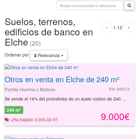
Suelos, terrenos,
1-12
edificios de banco en
Elche
(20)
Ordenar por
Relevancia
Otros en venta en Elche de 240 m²
Partida Huertos y Molinos
Ref. 949072
Se vende el 14% del proindiviso de un suelo rústico de 240 m² ubicado en Elche, Alicante. Se trata de un suelo no urbanizable de 240 m² situado dentro de la referencia catastral 2176026YH0327E0001FW que corresponde a un huerto perteneciente a Patrimonio Municipal. El suelo rústico se sitúa en la zona de Partida Huertos y Molinos, en la periferia de Elche, con accesos directos a través de la carretera CV-851 y la N-340, que conectan con el centro de la ciudad y otras áreas del municipio. La zona cuenta con servicios de autobuses urbanos que enlazan con diferentes puntos de Elche, facilitando la movilidad dentro del término municipal. En las inmediaciones se pueden encontrar servicios como supermercados, restaurantes, instalaciones deportivas, centros educativos, oficinas bancarias y otros negocios comerciales. Entre los puntos de interés cercanos destacan el Parque Municipal de Elche, el Museo Escolar de Puçol y el Centro de Salud El Pla. Además, la ciudad dispone de infraestructuras relevantes como el Hospital General Universitario de Elche y el centro comercial L´Aljub, así como espacios culturales y de ocio reconocidos en la localidad. Con nuestros servicios podrá encontrar el suelo rústico que necesita y asegurar su inversión con el mejor de los asesoramientos especializados. Empiece ahora mismo pidiendo más información. Un responsable cercano a usted le atenderá personalmente.
240 m²
9.000€
¡¡Ha bajado 3.000,00 €!!