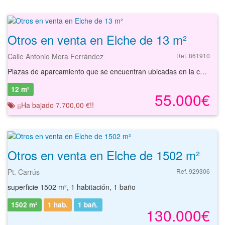
Otros en venta en Elche de 13 m²
Calle Antonio Mora Ferrández
Ref. 861910
Plazas de aparcamiento que se encuentran ubicadas en la calle Antonio Mora Ferrández del municipio de Elche, municipio de la Comunidad Valenciana, situado en el sur de la provincia de Alicante, en la comarca del Bajo Vinalopó. Pertenece a un edificio residencial sin terminar en el casco urbano. El edificio está constituido por 3 plantas sótano destinados a garajes, planta baja para local comercial y 4 plantas piso con 3 viviendas por planta, con un total de 12 viviendas. Los activos son 11 plazas de aparcamiento repartidas en los 3 sótanos del edificio, encontrándose estos sótanos en una fase de construcción precaria, sin acabados ni instalaciones, por lo que no se pueden determinar físicamente dichas plazas de aparcamiento. Podrá conocer las posibilidades reales de estos activos y valorar sus posibilidades de inversión. Empiece ahora mismo pidiendo más información. Un responsable cercano a usted le atenderá personalmente.
12 m²
55.000€
¡¡Ha bajado 7.700,00 €!!
Otros en venta en Elche de 1502 m²
Pt. Carrús
Ref. 929306
superficie 1502 m², 1 habitación, 1 baño
1502 m²
1 hab.
1
bañ.
130.000€