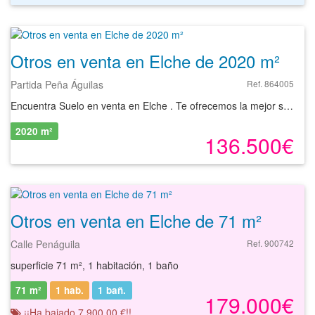
Otros en venta en Elche de 2020 m²
Partida Peña Águilas
Ref. 864005
Encuentra Suelo en venta en Elche . Te ofrecemos la mejor selección de activos inmobiliarios para que pongas en marcha todos tus proyectos. Presentamos este suelo urbanizable, parcela de 2.020 m² situado en Peña de las Águilas, uno de los lugares más demandados de Elche, donde podrás construir el hogar que siempre soñaste. Está rodeado de naturaleza, pocos vecinos, tranquilidad, podrás disfrutar de privacidad y además contar con el espacio suficiente. Ubicado a cinco minutos de Centros Comerciales, hospitales, supermercados, centro de la ciudad de Elche y fácil acceso a la autovía. Podrás construir una vivienda de 420 m² aproximadamente, pudiéndose ampliar 40 metros más con la zona de barbacoa, vestuario etc. Toda la documentación está en regla. Aprovecha esta gran oportunidad de hacerte el hogar de tus sueños. Todo tipo de Suelos en Elche. Esta publicación se realiza a instancias de un Comercializador de SOLVIA. SOLVIA no participa de la intermediación, ni se responsabiliza de la veracidad de los datos e información publicada a instancias del Comercializador.
2020 m²
136.500€
Otros en venta en Elche de 71 m²
Calle Penáguila
Ref. 900742
superficie 71 m², 1 habitación, 1 baño
71 m²
1 hab.
1
bañ.
179.000€
¡¡Ha bajado 7.900,00 €!!