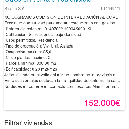
Solana S.A
Ref. 940779
NO COBRAMOS COMISIÓN DE INTERMEDIACIÓN AL COMPRADOR
Excelente oportunidad para adquirir este terreno con gestión urbanística pendiente, ubicado en Jalón, provincia de Alicante. Dispone de buenos accesos y está bien comunicado.
-Referencia catastral: 0140702YH6904S0001KL
-Calificación: Su residencial baja densidad
-Usos permitidos. Residencial
-Tipo de ordenación: Viv. Unif. Aislada
-Ocupación máxima: 25,0
-Nº de plantas máximo: 2
-Parcela mínima: 800,00 m2
-Edificabilidad: 0,20 m2t/m2s
Jalón, situado en el valle del mismo nombre en la provincia de Alicante, ofrece servicios médicos básicos que cubren la atención primaria y de urgencias para sus residentes. En el ámbito educativo cuenta con centros de enseñanza infantil y primaria, mientras que los estudios secundarios y superiores se encuentran en localidades cercanas. Dispone de una variada oferta comercial con tiendas, mercados y servicios locales que impulsan su economía.
Entre sus ventajas destacan la tranquilidad del entorno, la calidad de vida y su proximidad a la costa. Está bien conectado por carretera con poblaciones vecinas y con las principales vías hacia Alicante y Valencia.
No dudes en ponerte en contacto con nosotros. Más información rellenando el formulario de contacto o por teléfono. Estaremos encantados de atenderte.
152.000€
Filtrar viviendas