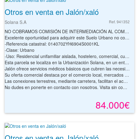
Otros en venta en Jalón/xaló
Solana S.A
Ref. 941352
NO COBRAMOS COMISIÓN DE INTERMEDIACIÓN AL COMPRADOR
Excelente oportunidad para adquirir este Suelo Urbano no consolidado con en Jalón, en la provincia de Alicante.
-Referencia catastral: 0140702YH6904S0001KL
-Clase: Urbano
-Uso: Residencial unifamiliar aislada, hostelero, comercial, cultural y recreativo
Esta parcela se localiza en la Urbanización Solana, en un entorno de calidad paisajística, a tan solo 6 minutos del centro del núcleo urbano de Jalón, de uso residencial unifamiliar aislada, hostelero, comercial, cultural y recreativo.
Jalón ofrece servicios médicos básicos que cubren las necesidades esenciales de la población, con acceso a centros de salud cercanos en municipios vecinos. En el ámbito educativo, dispone de centros escolares para educación infantil y primaria, con opciones de secundaria y formación superior en localidades próximas.
Su oferta comercial destaca por el comercio local, mercados tradicionales y productos artesanales.
Las conexiones terrestres, mediante carretera, facilitan el acceso a otras zonas de la Marina Alta y a la costa. Rodeado de naturaleza, Jalón combina tranquilidad, calidad de vida y atractivo turístico.
No dudes en ponerte en contacto con nosotros. Visita sin compromiso. Más información rellenando el formulario de contacto o por teléfono. Estaremos encantados de atenderte.
84.000€
Otros en venta en Jalón/xaló