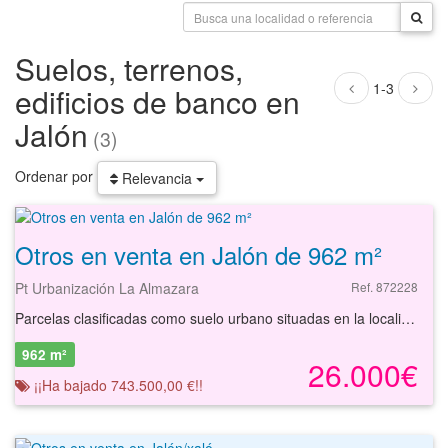
Suelos, terrenos,
1-3
edificios de banco en
Jalón
(3)
Ordenar por
Relevancia
Otros en venta en Jalón de 962 m²
Pt Urbanización La Almazara
Ref. 872228
Parcelas clasificadas como suelo urbano situadas en la localidad de Jalón, provincia de Alicante. Se trata de dos parcelas clasificadas como suelo urbano con una superficies de 972 m² y 9702 m². Los parámetros generales son Manzana 8 Hotelero y Manzana 11 comercial. Las comunicaciones son a través de los accesos viarios CV-720 y CV-750. La zona dispone de equipamiento variado a pocos minutos, con restaurantes, gimnasio, polideportivo, consultorio médico, etc. Con nuestros servicios podrá conocer las posibilidades reales de este suelo y valorar sus posibilidades de inversión. Empiece ahora mismo pidiendo más información. Un responsable cercano a usted le atenderá personalmente.
962 m²
26.000€
¡¡Ha bajado 743.500,00 €!!