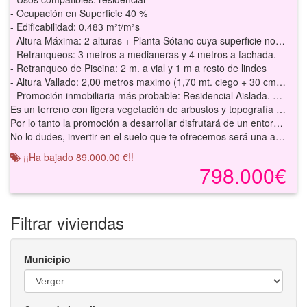
- Ocupación en Superficie 40 %
- Edificabilidad: 0,483 m²t/m²s
- Altura Máxima: 2 alturas + Planta Sótano cuya superficie no computa si la altura de la Planta Baja supera 1,20 m.
- Retranqueos: 3 metros a medianeras y 4 metros a fachada.
- Retranqueo de Piscina: 2 m. a vial y 1 m a resto de lindes
- Altura Vallado: 2,00 metros maximo (1,70 mt. ciego + 30 cm de celosia)
- Promoción inmobiliaria más probable: Residencial Aislada. Edificabilidad: 7.787,32 m²c -11.680,98m²c (ps+pb+p1) - 37 viviendas de 315.70m²c
Es un terreno con ligera vegetación de arbustos y topografía plana en una parcela de terreno urbanizable con destino a edificación residencial en abierto perteneciente a la Unidad de Actuación UE-2 del Plan Parcial Residencial Norte del municipio, el cual se encuentra sin desarrollar.
Por lo tanto la promoción a desarrollar disfrutará de un entorno tranquilo y natural, pero sin renunciar a todos los servicios, equipamientos y atractivos necesarios para una gran calidad de vida. Sus accesos, comunicaciones y transportes harán que tengas todo a tu alcance.
No lo dudes, invertir en el suelo que te ofrecemos será una apuesta segura.
¡¡Ha bajado 89.000,00 €!!
798.000€
Filtrar viviendas
Municipio