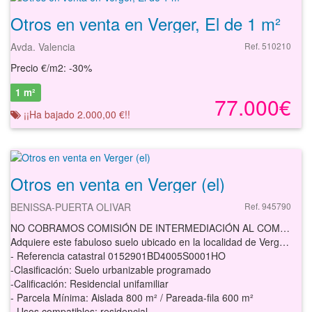
Otros en venta en Verger, El de 1 m²
Avda. Valencia
Ref. 510210
Precio €/m2: -30%
1 m²
77.000€
¡¡Ha bajado 2.000,00 €!!
Otros en venta en Verger (el)
BENISSA-PUERTA OLIVAR
Ref. 945790
NO COBRAMOS COMISIÓN DE INTERMEDIACIÓN AL COMPRADOR
Adquiere este fabuloso suelo ubicado en la localidad de Verger, provincia de Alicante. Está muy bien comunicado y cuenta con buenos accesos.
- Referencia catastral 0152901BD4005S0001HO
-Clasificación: Suelo urbanizable programado
-Calificación: Residencial unifamiliar
- Parcela Mínima: Aislada 800 m² / Pareada-fila 600 m²
- Usos compatibles: residencial