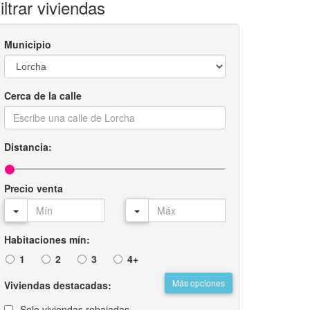
iltrar viviendas
Municipio
Cerca de la calle
Distancia:
Precio venta
Habitaciones mín:
1
2
3
4+
Más opciones
Viviendas destacadas:
Solo viviendas rebajadas