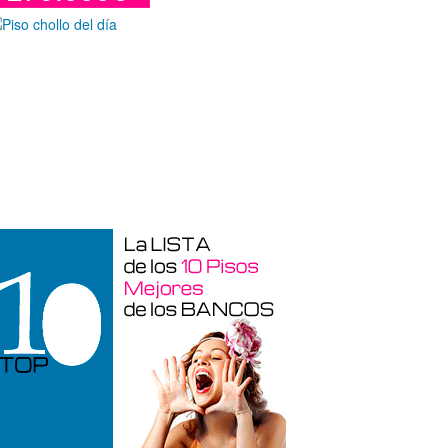
Duplex en venta en Torre De La
Horadada de 220 m²