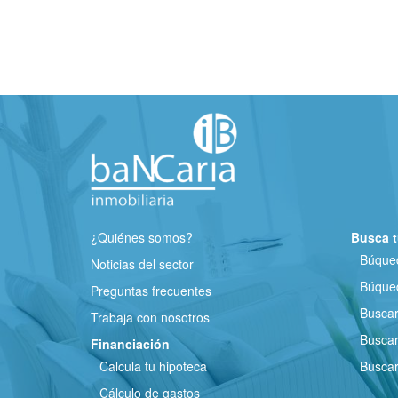
¿Quiénes somos?
Busca t
Búqued
Noticias del sector
Búqued
Preguntas frecuentes
Busca
Trabaja con nosotros
Buscar
Financiación
Calcula tu hipoteca
Buscar
Cálculo de gastos