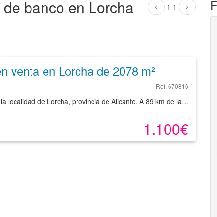
os de banco en Lorcha
F
1-1
en venta en Lorcha de 2078 m²
Ref. 670816
Parcelas de terreno rústico desde 207 m² ubicadas en la localidad de Lorcha, provincia de Alicante. A 89 km de la capital alicantina, con acceso desde Alicante por carretera, tomando la A-7 para enlazar Muro de Alcoy con la CV-705 y finalizar en la CV-701. Zona rústica situada al noroeste del término municipal, aproximadamente a 3 km. El equipamiento en la zona es escaso, siendo el núcleo más cercano Lorcha. Se trata de 16 parcelas rústicas con unas superficies mínimas de 138 m², siendo los terrenos en general de secano en improductivo, pinar, olivos y frutales de hueso de secano. Este producto se sitúa por debajo de la media de precio en su zona. El precio ha sido calculado para ajustarse a la realidad del mercado. Ha sido visitado por nuestros especialistas para garantizar que la descripción se corresponde con las características reales del inmueble. Podrá conocer las posibilidades reales de este solar y valorar sus posibilidades de inversión. Empiece ahora mismo pidiendo más información. Un responsable cercano a usted le atenderá personalmente.
1.100€