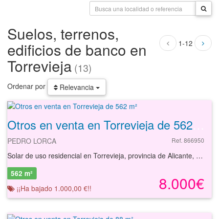
Suelos, terrenos,
1-12
edificios de banco en
Torrevieja
(13)
Ordenar por
Relevancia
Otros en venta en Torrevieja de 562 m²
PEDRO LORCA
Ref. 866950
Solar de uso residencial en Torrevieja, provincia de Alicante, de tipología plurifamiliar con una superficie de 562 m², con edificabilidad estimada de 1.482 m² y un número estimado de 15 unidades a edificar. El % de propiedad que se posee en la finca registral es del 2,29 %. La edificacion preexistente se encuentra demolida. Zona residencial para uso de segunda vivienda. Tipologia general de edificios plurifamiliares entre medianeras. Parcela de morfologia rectangular y topografia plana. Clasificacion urbanística suelo urbano con calificación CU-1 y altura máxima de 4 plantas, PB+II+atico. En la nota simple registral se define la vivienda preexistente. Se estima que puede desarrollarse una promoción de 15 viviendas y 98 m²c aproximadamente, incluyendo zonas comunes, más un sótano para dotación de plazas de garaje.
562 m²
8.000€
¡¡Ha bajado 1.000,00 €!!