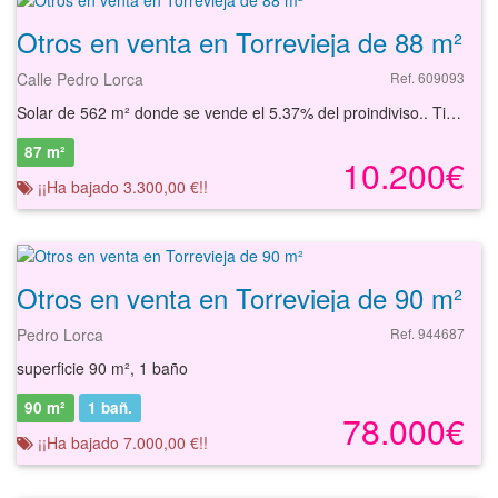
Otros en venta en Torrevieja de 88 m²
Calle Pedro Lorca
Ref. 609093
Solar de 562 m² donde se vende el 5.37% del proindiviso.. Tiene como uso principal el residencial. Es compatible con el uso comercial. Altura máxima PB + 3, parcela mínima 70 m2, fondo máximo en PB no limitado y 22 m en plantas altas. Cuenta con todas las infraestructuras básicas necesarias (alumbrado, suministro de agua, suministro de electricidad, viales, acerado, etc.). En sus inmediaciones dispone de todo tipo de comercios y servicios necesarios. Se encuentra junto a la plaza de Oriente, a tan solo 250 metros de la playa. Podrá conocer las posibilidades reales de este solar y valorar sus posibilidades de inversión. Empiece ahora mismo pidiendo más información. Un responsable cercano a usted le atenderá personalmente.
87 m²
10.200€
¡¡Ha bajado 3.300,00 €!!
Otros en venta en Torrevieja de 90 m²
Pedro Lorca
Ref. 944687
superficie 90 m², 1 baño
90 m²
1
bañ.
78.000€
¡¡Ha bajado 7.000,00 €!!