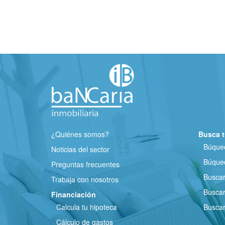
¿Quiénes somos?
Busca t
Búqued
Noticias del sector
Búqued
Preguntas frecuentes
Busca
Trabaja con nosotros
Buscar
Financiación
Calcula tu hipoteca
Buscar
Cálculo de gastos