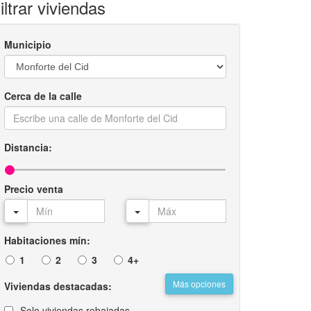
iltrar viviendas
Municipio
Cerca de la calle
Distancia:
Precio venta
Habitaciones mín:
1
2
3
4+
Más opciones
Viviendas destacadas:
Solo viviendas rebajadas