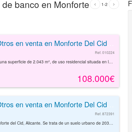
os de banco en Monforte
F
1-2
Otros en venta en Monforte Del Cid de 2043 m²
Ref. 010224
Parcela de terreno clasificada como suelo urbano con una superficie de 2.043 m², de uso residencial situada en la localidad de Monforte del Cid, provincia de Alicante. Monforte del Cid se localiza a 25 km de la capital alicantina, bien comunicada a través de los accesos viarios CV-825, E-903 y la autovía A-31. La zona dispone de variado equipamiento, centro de salud, farmacia, comercios, supermercado y restaurantes. Se trata de una parcela de terreno clasificada como suelo urbano, con una superficie de 2.043 m², de uso residencial y con una edificabilidad de 7.449 m²t. Podrá conocer las posibilidades reales de este solar y valorar sus posibilidades de inversión. Empiece ahora mismo pidiendo más información. Un responsable cercano a usted le atenderá personalmente.
108.000€
Otros en venta en Monforte Del Cid de 2035 m²
Ref. 872391
Solar de 2035 m², de uso residencial, en venta en Monforte del Cid, Alicante. Se trata de un suelo urbano de 2035 m² que admite una edificabilidad aproximada de 4800 m²t. Tiene como uso principal el residencial plurifamiliar, pudiendo construir edificios de hasta 4 plantas, siendo el máximo de 48 viviendas. Cuenta con todas las infraestructuras básicas necesarias (alumbrado, suministro de agua, suministro de electricidad, viales, acerado, etc.). El suelo se sitúa en el núcleo urbano de la población, teniendo buenos accesos por carretera. En la población podemos encontrar servicios como supermercados, restaurantes, instalaciones deportivas, centros educativos, oficinas bancarias, otros negocios comerciales, etc. Es, por tanto, una opción interesante para invertir dada las posibilidades que ofrece. Con nuestros servicios podrá conocer las posibilidades reales de este suelo y valorar sus posibilidades de inversión. Empiece ahora mismo pidiendo más información. Un responsable cercano a usted le atenderá personalmente. . La información contenida en este anuncio respecto de este inmueble no constituye una oferta contractual. Será la persona o personas interesadas en la compra del inmueble quienes presenten su oferta que quedará siempre sujeta a aprobación expresa por parte de la propietaria del inmueble