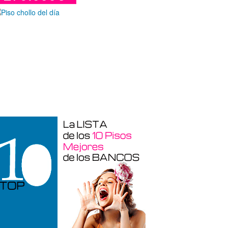
Duplex en venta en Torre De La
Horadada de 220 m²