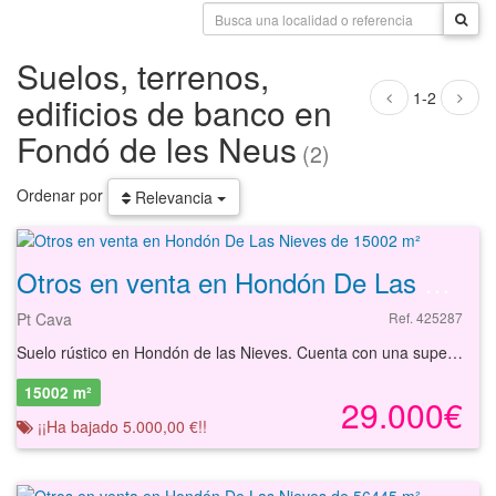
Suelos, terrenos,
1-2
edificios de banco en
Fondó de les Neus
(2)
Ordenar por
Relevancia
Otros en venta en Hondón De Las Nieves de 15002 m²
Pt Cava
Ref. 425287
Suelo rústico en Hondón de las Nieves. Cuenta con una superfície de 15002 m². Ubicado en una zona rural de uso agrícola con buen acceso a carreteras. Podrá conocer las posibilidades reales de este solar y valorar sus posibilidades de inversión. Empiece ahora mismo pidiendo más información. Un responsable cercano a usted le atenderá personalmente.
15002 m²
29.000€
¡¡Ha bajado 5.000,00 €!!