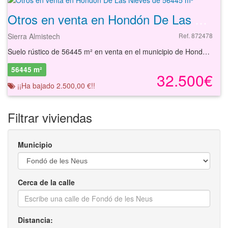
Otros en venta en Hondón De Las Nieves de 56445 m²
Sierra Almistech
Ref. 872478
Suelo rústico de 56445 m² en venta en el municipio de Hondón de las Nieves, Alicante. Se trata de un suelo urbanizable de 56.445 m² de carácter rústico. El suelo se sitúa en el paraje Sierra Almistech, a 1 kilómetro de la población, teniendo buenos accesos por carretera. Es, por tanto, una opción interesante para invertir dada las posibilidades que ofrece. Con nuestros servicios podrá conocer las posibilidades reales de este suelo y valorar sus posibilidades de inversión. Empiece ahora mismo pidiendo más información. Un responsable cercano a usted le atenderá personalmente. . La información contenida en este anuncio respecto de este inmueble no constituye una oferta contractual. Será la persona o personas interesadas en la compra del inmueble quienes presenten su oferta que quedará siempre sujeta a aprobación expresa por parte de la propietaria del inmueble
56445 m²
32.500€
¡¡Ha bajado 2.500,00 €!!
Filtrar viviendas
Municipio
Cerca de la calle
Distancia: